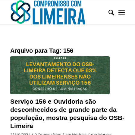
Arquivo para Tag:
156
Serviço 156 e Ouvidoria são
desconhecidos de grande parte da
população, mostra pesquisa do OSB-
Limeira
/
/
/
28/10/2021
0 Comentários
em
Notícias
por
Marcos