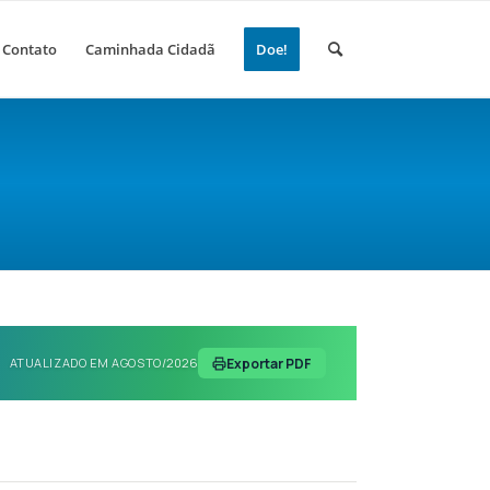
Contato
Caminhada Cidadã
Doe!