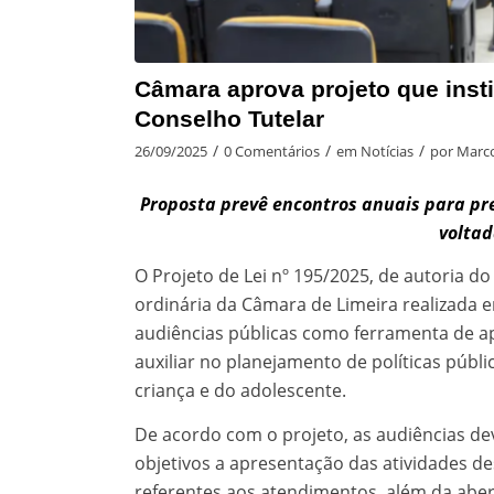
Câmara aprova projeto que insti
Conselho Tutelar
/
/
/
26/09/2025
0 Comentários
em
Notícias
por
Marco
Proposta prevê encontros anuais para pre
voltad
O Projeto de Lei nº 195/2025, de autoria d
ordinária da Câmara de Limeira realizada 
audiências públicas como ferramenta de a
auxiliar no planejamento de políticas públi
criança e do adolescente.
De acordo com o projeto, as audiências d
objetivos a apresentação das atividades de
referentes aos atendimentos, além da aber