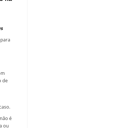
es
 para
com
o de
caso.
 não é
ta ou