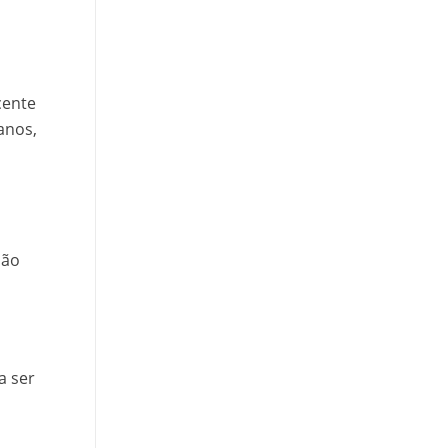
cente
anos,
não
a ser