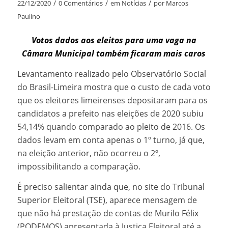
/
/
/
22/12/2020
0 Comentários
em
Notícias
por
Marcos
Paulino
Votos dados aos eleitos para uma vaga na
Câmara Municipal também ficaram mais caros
Levantamento realizado pelo Observatório Social
do Brasil-Limeira mostra que o custo de cada voto
que os eleitores limeirenses depositaram para os
candidatos a prefeito nas eleições de 2020 subiu
54,14% quando comparado ao pleito de 2016. Os
dados levam em conta apenas o 1º turno, já que,
na eleição anterior, não ocorreu o 2º,
impossibilitando a comparação.
É preciso salientar ainda que, no site do Tribunal
Superior Eleitoral (TSE), aparece mensagem de
que não há prestação de contas de Murilo Félix
(PODEMOS) apresentada à Justiça Eleitoral até a