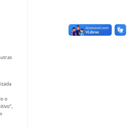
outras
lizada
do o
tivo”,
om