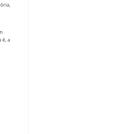
ória,
em
 é, a