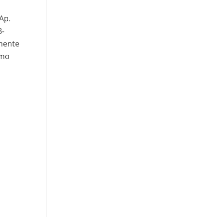
Ap.
B-
omente
smo