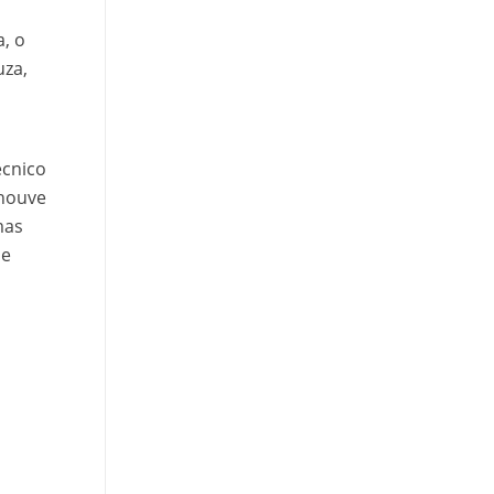
, o
uza,
écnico
 houve
mas
de