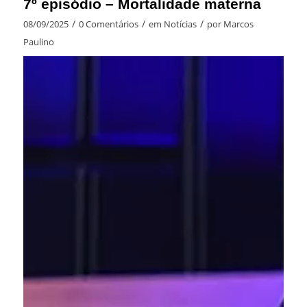
7º episódio – Mortalidade materna
/
/
/
08/09/2025
0 Comentários
em
Notícias
por
Marcos
Paulino