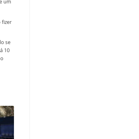
de um
 fizer
do se
rá 10
 o