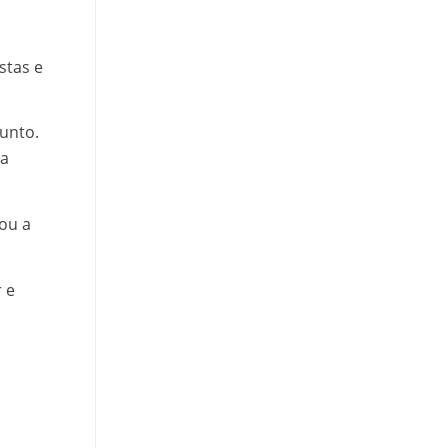
stas e
unto.
ta
ou a
 e