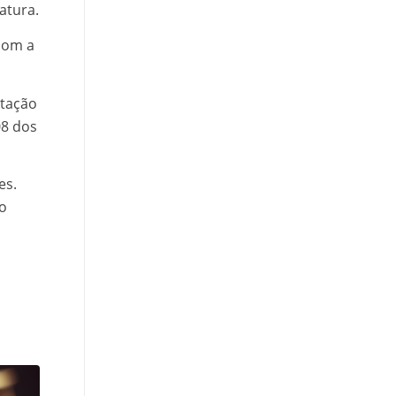
atura.
 com a
otação
08 dos
es.
do