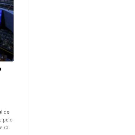
o
l de
e pelo
eira