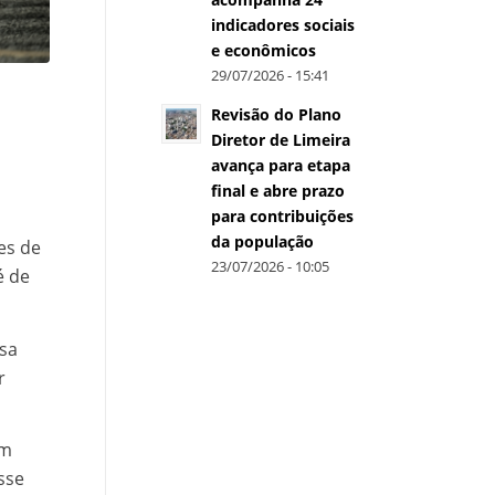
indicadores sociais
e econômicos
29/07/2026 - 15:41
e
Revisão do Plano
Diretor de Limeira
avança para etapa
final e abre prazo
para contribuições
da população
es de
23/07/2026 - 10:05
é de
ssa
r
am
sse