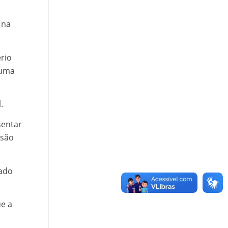
 na
rio
 uma
.
sentar
 são
vado
e a