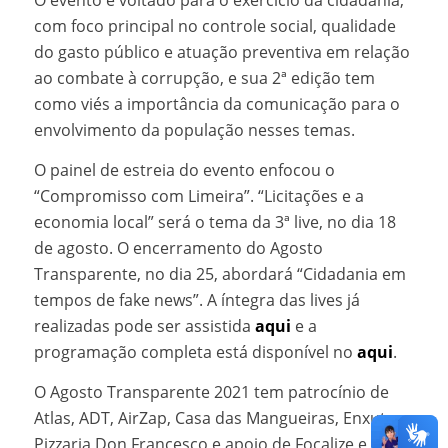
O evento é voltado para o exercício da cidadania,
com foco principal no controle social, qualidade
do gasto público e atuação preventiva em relação
ao combate à corrupção, e sua 2ª edição tem
como viés a importância da comunicação para o
envolvimento da população nesses temas.
O painel de estreia do evento enfocou o
“Compromisso com Limeira”. “Licitações e a
economia local” será o tema da 3ª live, no dia 18
de agosto. O encerramento do Agosto
Transparente, no dia 25, abordará “Cidadania em
tempos de fake news”. A íntegra das lives já
realizadas pode ser assistida
aqui
e a
programação completa está disponível no
aqui
.
O Agosto Transparente 2021 tem patrocínio de
Atlas, ADT, AirZap, Casa das Mangueiras, Enxuto e
Pizzaria Don Francesco e apoio de Focalize e