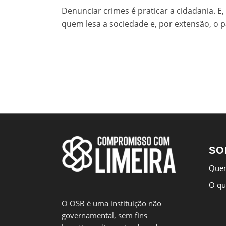
Denunciar crimes é praticar a cidadania. E
quem lesa a sociedade e, por extensão, o p
SO
Que
O qu
O OSB é uma instituição não
governamental, sem fins