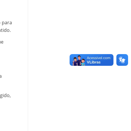
o para
tido.
ue
a
gido,