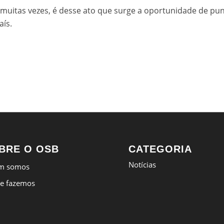
, muitas vezes, é desse ato que surge a oportunidade de pun
aís.
BRE O OSB
CATEGORIA
Notícias
m somos
e fazemos