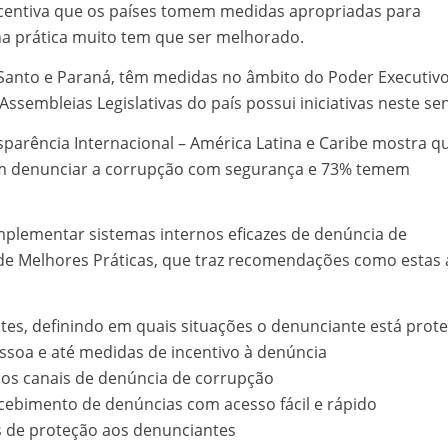
centiva que os países tomem medidas apropriadas para
a prática muito tem que ser melhorado.
o Santo e Paraná, têm medidas no âmbito do Poder Executiv
sembleias Legislativas do país possui iniciativas neste sen
arência Internacional – América Latina e Caribe mostra q
 denunciar a corrupção com segurança e 73% temem
implementar sistemas internos eficazes de denúncia de
 de Melhores Práticas, que traz recomendações como estas 
es, definindo em quais situações o denunciante está prote
essoa e até medidas de incentivo à denúncia
nos canais de denúncia de corrupção
recebimento de denúncias com acesso fácil e rápido
as de proteção aos denunciantes