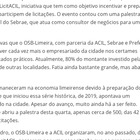
citACIL, iniciativa que tem como objetivo incentivar e prep
articipem de licitações. O evento contou com uma palestr
al do Sebrae, que atua como consultor de negócios para u
tivas que o OSB-Limeira, com parceria da ACIL, Sebrae e Pref
er cada vez mais o empresariado da cidade nos certames
ultados práticos. Atualmente, 80% do montante investido pel
e outras localidades. Fatia ainda bastante grande, mas aba
rmaneceram na economia limeirense devido à preparação d
se que iniciou essa série histórica, de 2019, apontava um
 na cidade. Apesar do avanço, muito ainda há a ser feito.
briu a palestra desta quarta, apenas cerca de 500, das 42
itações.
dro, o OSB-Limeira e a ACIL organizaram, no ano passado, 