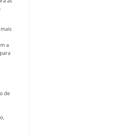
ara as
m
 mais
om a
 para
ão de
o,