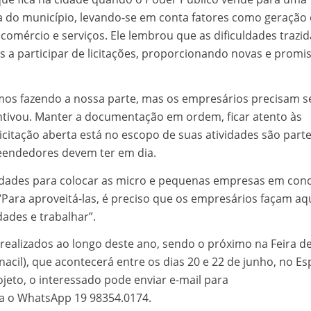
a do município, levando-se em conta fatores como geração
mércio e serviços. Ele lembrou que as dificuldades trazid
a participar de licitações, proporcionando novas e promi
amos fazendo a nossa parte, mas os empresários precisam s
centivou. Manter a documentação em ordem, ficar atento às
citação aberta está no escopo de suas atividades são part
eendedores devem ter em dia.
ibilidades para colocar as micro e pequenas empresas em con
 “Para aproveitá-las, é preciso que os empresários façam aq
dades e trabalhar”.
o realizados ao longo deste ano, sendo o próximo na Feira d
cil), que acontecerá entre os dias 20 e 22 de junho, no E
jeto, o interessado pode enviar e-mail para
a o WhatsApp 19 98354.0174.