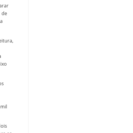
arar
a de
ma
eitura,
a
ixo
os
 mil
dois