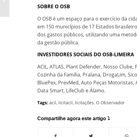
abordado em reunião
SOBRE O OSB
do OSB-Limeira...
O OSB é um espaço para o exercício da cida
em 150 municípios de 17 Estados brasileir
dos gastos públicos, utilizando uma metod
da gestão pública.
INVESTIDORES SOCIAIS DO OSB-LIMEIRA
ACIL, ATLAS, Plant Defender, Nosso Clube, 
Cozinha da Família, Pralana, DrogaLim, Sic
BluePex, PrevMed, Auto Peças Motoristas, A
Data Smart, LifeClub e Álamo.
Tags:
acil
,
licitacil
,
licitações
,
O Observador
Compartilhe agora este artigo ⤵