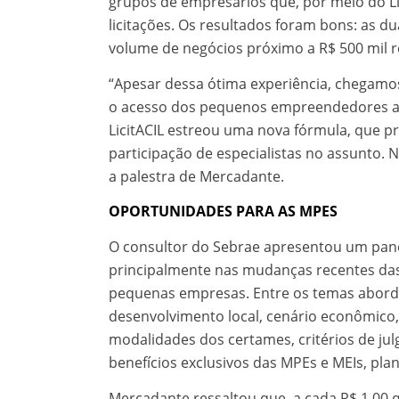
grupos de empresários que, por meio do L
licitações. Os resultados foram bons: as 
volume de negócios próximo a R$ 500 mil re
“Apesar dessa ótima experiência, chegamos 
o acesso dos pequenos empreendedores ao 
LicitACIL estreou uma nova fórmula, que p
participação de especialistas no assunto. 
a palestra de Mercadante.
OPORTUNIDADES PARA AS MPES
O consultor do Sebrae apresentou um pano
principalmente nas mudanças recentes das 
pequenas empresas. Entre os temas abord
desenvolvimento local, cenário econômico,
modalidades dos certames, critérios de julg
benefícios exclusivos das MPEs e MEIs, pla
Mercadante ressaltou que, a cada R$ 1,00 