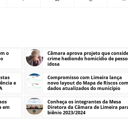
em o
Câmara aprova projeto que consid
io
crime hediondo homicídio de pesso
idosa
stas
Compromisso com Limeira lança
ência e
novo layout do Mapa de Riscos co
A
dados atualizados do município
aos
Conheça os integrantes da Mesa
ra em
Diretora da Câmara de Limeira par
biênio 2023/2024