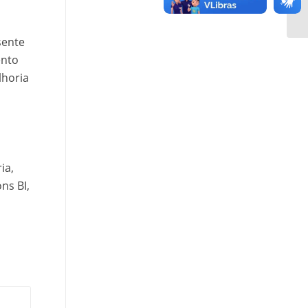
sente
ento
lhoria
ia,
ns BI,