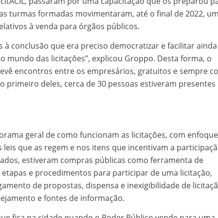
icitACIL, passaram por uma capacitação que os preparou p
duas turmas formadas movimentaram, até o final de 2022, u
lativos à venda para órgãos públicos.
à conclusão que era preciso democratizar e facilitar ainda
mundo das licitações”, explicou Groppo. Desta forma, o
revê encontros entre os empresários, gratuitos e sempre c
No primeiro deles, cerca de 30 pessoas estiveram presentes
rama geral de como funcionam as licitações, com enfoque
leis que as regem e nos itens que incentivam a participaç
ados, estiveram compras públicas como ferramenta de
 etapas e procedimentos para participar de uma licitação,
amento de propostas, dispensa e inexigibilidade de licitaçã
nejamento e fontes de informação.
que fica na cidade quando o Poder Público vende para uma