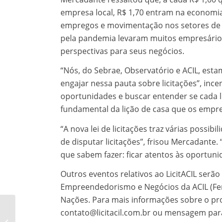
empresa local, R$ 1,70 entram na economi
empregos e movimentação nos setores de co
pela pandemia levaram muitos empresários 
perspectivas para seus negócios.
“Nós, do Sebrae, Observatório e ACIL, est
engajar nessa pauta sobre licitações”, in
oportunidades e buscar entender se cada li
fundamental da lição de casa que os empr
“A nova lei de licitações traz várias poss
de disputar licitações”, frisou Mercadante.
que sabem fazer: ficar atentos às oportuni
Outros eventos relativos ao LicitACIL serã
Empreendedorismo e Negócios da ACIL (Fena
Nações. Para mais informações sobre o pro
Reajuste de subsídios
contato@licitacil.com.br ou mensagem par
de vereadores é