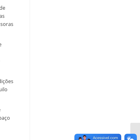
 de
as
ssoras
e
e
dições
uilo
e
spaço