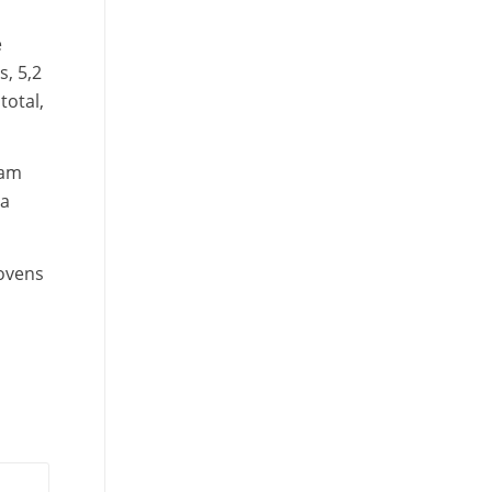
e
, 5,2
total,
ham
ia
jovens