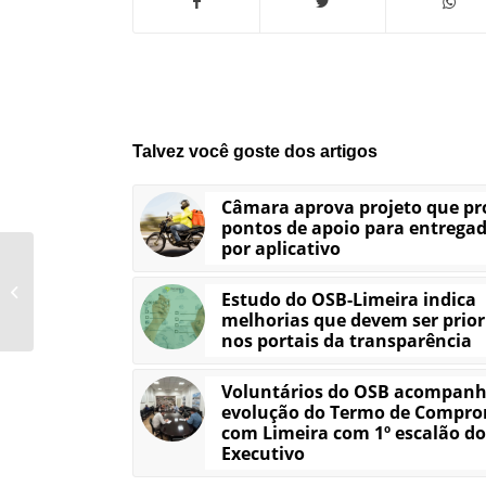
Talvez você goste dos artigos
Câmara aprova projeto que p
pontos de apoio para entrega
por aplicativo
Com palestra sobre
nova Lei de Licitações,
Estudo do OSB-Limeira indica
OSB-Limeira inicia
melhorias que devem ser prior
atividades de...
nos portais da transparência
Voluntários do OSB acompan
evolução do Termo de Compro
com Limeira com 1º escalão do
Executivo