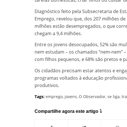
tarefas domésticas, criar filhos ou cuidar d
Diagnóstico feito pela Subsecretaria de Est
Emprego, revelou que, dos 207 milhões de h
milhões estão desempregados, o que corres
chegam a 9,4 milhões.
Entre os jovens desocupados, 52% são mul
nem estudam – os chamados “nem-nem” – s
com filhos pequenos, e 68% são pretos e p
Os cidadãos precisam estar atentos e enga
programas voltados à educação profission
produtivos.
Tags:
emprego
,
jovens
,
O Observador
,
se liga
,
tr
Compartilhe agora este artigo ⤵