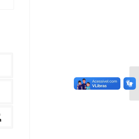
a
a
a