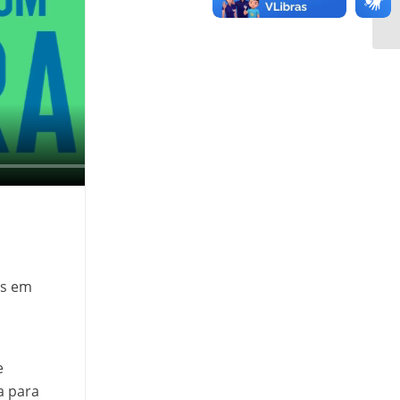
as em
e
a para