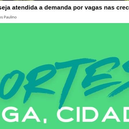
seja atendida a demanda por vagas nas cre
s Paulino