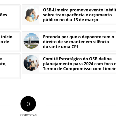
a
OSB-Limeira promove evento inédi
ções
sobre transparência e orçamento
público no dia 13 de março
início
Entenda por que o depoente tem o
to de
direito de se manter em silêncio
durante uma CPI
e
Comitê Estratégico do OSB define
to,
planejamento para 2024 com foco 
Termo de Compromisso com Limeir
0
RESPOSTAS