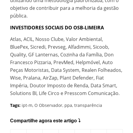
utilizando uma metodologia padronizada, com o
objetivo de contribuir para a melhoria da gestão
pública.
INVESTIDORES SOCIAIS DO OSB-LIMEIRA
Atlas, ACIL, Nosso Clube, Valor Ambiental,
BluePex, Sicredi, Prevseg, Alfadimmi, Sicoob,
Quality, GF Lanternas, Cozinha da Família, Don
Francesco Pizzaria, PrevMed, Helpmóvel, Auto
Peças Motoristas, Data System, Realen Folheados,
Wise, Pralana, AirZap, Plant Defender, Fiat
Impéria, Doutor Imposto de Renda, Data Smart,
Solutions BI, Life Circo e Presscom Comunicação.
Tags:
ipt-m
,
O Observador
,
ppa
,
transparência
Compartilhe agora este artigo ⤵